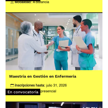
Modalidad:
A distancia
Maestría en Gestión en Enfermería
Inscripciones hasta:
julio 31, 2026
Modalidad:
Semipresencial
En convocatoria