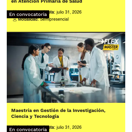
en Atención Primaria de Salud
Inscripciones hasta:
julio 31, 2026
En convocatoria
Modalidad:
Semipresencial
Maestría en Gestión de la Investigación,
Ciencia y Tecnología
Inscripciones hasta:
julio 31, 2026
En convocatoria