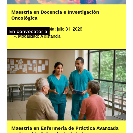
Maestría en Docencia e Investigación
Oncológica
Inscripciones hasta:
julio 31, 2026
En convocatoria
Modalidad:
A distancia
Maestría en Enfermería de Práctica Avanzada