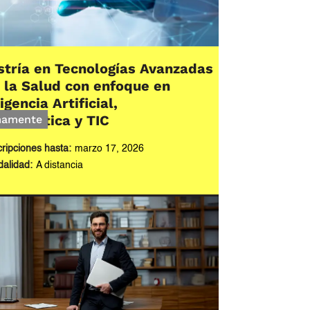
tría en Tecnologías Avanzadas
 la Salud con enfoque en
igencia Artificial,
nformática y TIC
mamente
cripciones hasta:
marzo 17, 2026
alidad:
A distancia