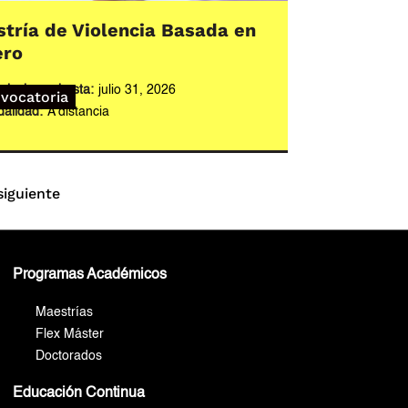
tría de Violencia Basada en
ero
cripciones hasta:
julio 31, 2026
vocatoria
alidad:
A distancia
siguiente
Programas Académicos
Maestrías
Flex Máster
Doctorados
Educación Continua