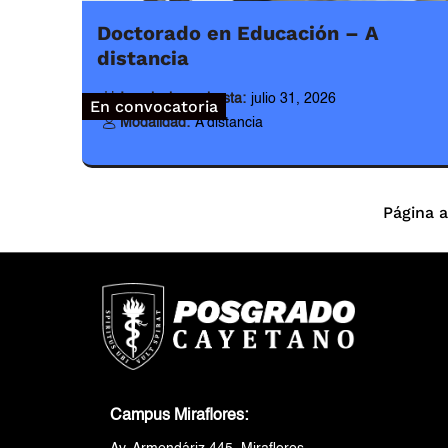
Doctorado en Educación – A
distancia
Inscripciones hasta:
julio 31, 2026
En convocatoria
Modalidad:
A distancia
Página a
Campus Miraflores: