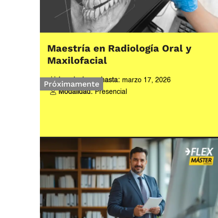
Maestría en Radiología Oral y
Maxilofacial
Inscripciones hasta:
marzo 17, 2026
Próximamente
Modalidad:
Presencial