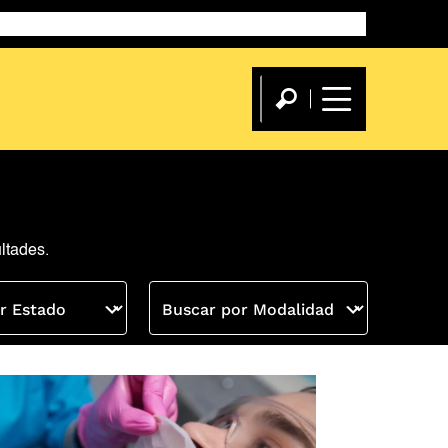
estrías
Flex Máster
Diplomados
Cursos
Blog
Eventos
eBooks
ltades.
r Estado
Buscar por Modalidad