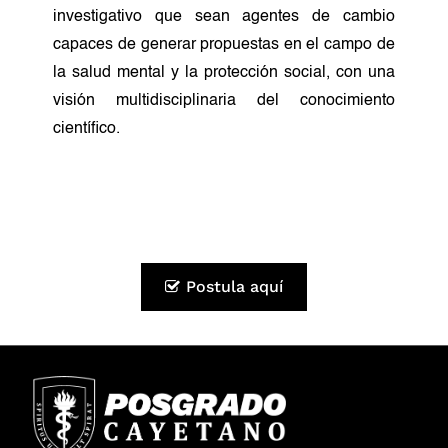
investigativo que sean agentes de cambio
capaces de generar propuestas en el campo de
la salud mental y la protección social, con una
visión multidisciplinaria del conocimiento
científico.
Postula aquí
Coordinadora del Programa
Cronograma de Admisión
Asesor del Programa
Plan de Estudios
SEMESTRE
ASIGNATURA
Hasta el 13 de julio del
CRÉDITOS
Karen Díaz
Inscripciones
2026
karen.diaz@upch.pe
Epistemología de la