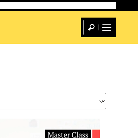
aestrías
Flex Máster
Diplomados
Cursos
Blog
Eventos
eBooks