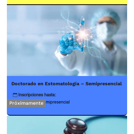
Doctorado en Estomatología – Semipresencial
Inscripciones hasta:
Modalidad:
Semipresencial
Próximamente