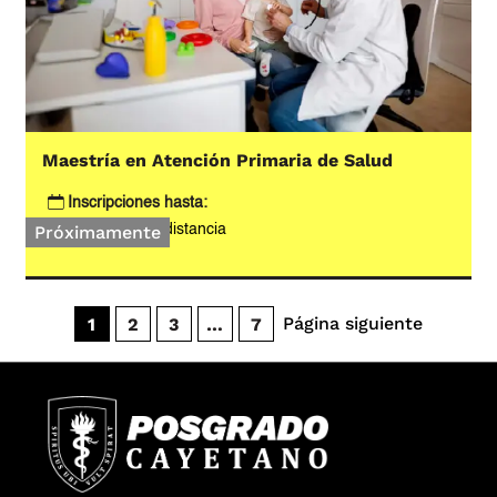
Maestría en Atención Primaria de Salud
Inscripciones hasta:
Próximamente
Modalidad:
A distancia
Página siguiente
1
2
3
…
7