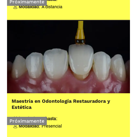
Próximamente
Modalidad:
A distancia
Maestría en Odontología Restauradora y
Estética
Inscripciones hasta:
Próximamente
Modalidad:
Presencial