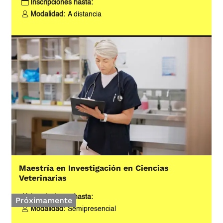
Inscripciones hasta:
Modalidad:
A distancia
Maestría en Investigación en Ciencias
Veterinarias
Inscripciones hasta:
Próximamente
Modalidad:
Semipresencial