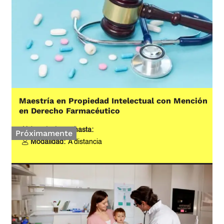
Maestría en Propiedad Intelectual con Mención
en Derecho Farmacéutico
Inscripciones hasta:
Próximamente
Modalidad:
A distancia