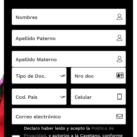
Nombres
Apellido Paterno
Apellido Materno
Tipo de Doc.
Nro doc
Cod. País
Celular
Correo electrónico
Declaro haber leído y acepto la
Política de
Privacidad
, y autorizo a la Cayetano, conforme