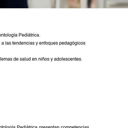
ntología Pediátrica.
e a las tendencias y enfoques pedagógicos
blemas de salud en niños y adolescentes.
ntología Pediátrica presentan competencias