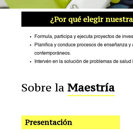
¿Por qué elegir nuestr
Formula, participa y ejecuta proyectos de inve
Planifica y conduce procesos de enseñanza y a
contemporáneos.
Intervén en la solución de problemas de salud 
Sobre la
Maestría
Coordinadora del Progra
Cronograma de Admisió
Asesor del Programa
Plan de Estudios
Presentación