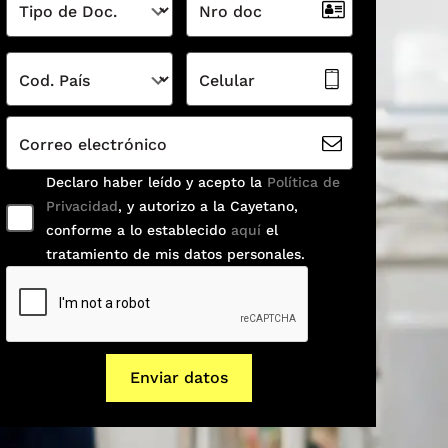
Tipo de Doc.
Nro doc
Cod. País
Celular
Correo electrónico
Declaro haber leído y acepto la
Política de
Privacidad
, y autorizo a la Cayetano,
conforme a lo establecido
aquí
el
tratamiento de mis datos personales.
Enviar datos