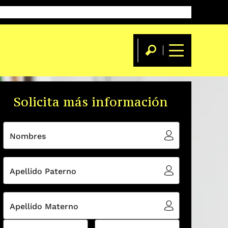
aestrías
Flex Máster
Diplomados
Cursos
Blog
Eventos
eBooks
Solicita más información
Nombres
Apellido Paterno
Apellido Materno