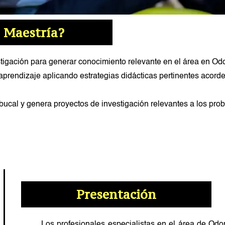
a Maestría?
stigación para generar conocimiento relevante en el área en Odo
prendizaje aplicando estrategias didácticas pertinentes acord
bucal y genera proyectos de investigación relevantes a los pro
ma
n
Presentación
Los profesionales especialistas en el área de Odo