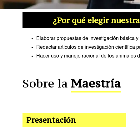
¿Por qué elegir nuestr
Elaborar propuestas de investigación básica y a
Redactar artículos de investigación científica 
Hacer uso y manejo racional de los animales de
Sobre la
Maestría
Coordinadora del Progra
Cronograma de Admisió
Asesor del Programa
Plan de estudios
Presentación
Renzo Oscco
SEMESTRE
ASIGNATURA