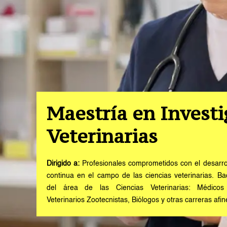
Maestría en Investi
Veterinarias
Dirigido a:
Profesionales comprometidos con el desarroll
continua en el campo de las ciencias veterinarias. Bac
del área de las Ciencias Veterinarias: Médicos 
Veterinarios Zootecnistas, Biólogos y otras carreras afin