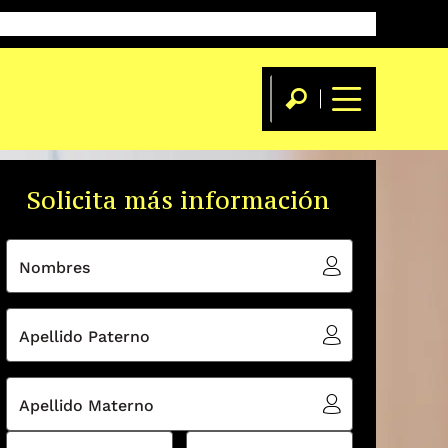
aestrías
Flex Máster
Diplomados
Cursos
Blog
Eventos
eBooks
Solicita más información
Nombres
Apellido Paterno
Apellido Materno