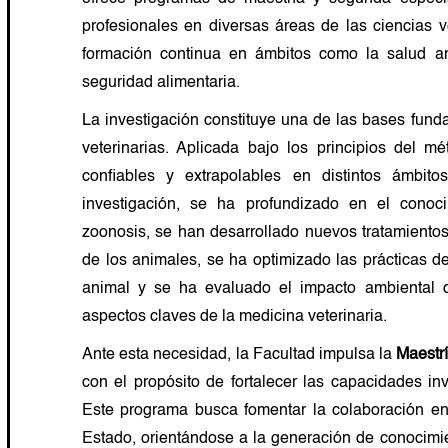
cambios para la próxima convocatoria. Algunos
profesionales en diversas áreas de las ciencias 
aspectos académicos y administrativos podrían ser
 la Investigación
3
formación continua en ámbitos como la salud an
actualizados antes del inicio de la nueva campaña.
ictoria Carlos Erazo
seguridad alimentaria.
a Investigación
3
través del portal de admisión
postula.upch.edu.pe
gación
inario Zootecnista, Magíster en Zoología con mención en
2
La investigación constituye una de las bases funda
onservación y candidato a Doctor en Medicina Veterinaria.
veterinarias. Aplicada bajo los principios del mé
ífica
2
rado académico de bachiller universitario o título
más de 15 años de experiencia en investigación y manejo
confiables y extrapolables en distintos ámbi
estigación I
6
postulantes extranjeros)
.
lvestre ex situ e in situ. Ha liderado y participado en
investigación, se ha profundizado en el cono
obre salud de aves, primates, murciélagos y carnívoros,
zoonosis, se han desarrollado nuevos tratamientos
cada
4
virtual del registro nacional de grados y títulos de
onservación, salud animal y salud pública.
de los animales, se ha optimizado las prácticas d
 se verifique el grado académico o título profesional.
animal y se ha evaluado el impacto ambiental de
s en el Uso de Animales para
3
 Docencia
aspectos claves de la medicina veterinaria.
stigación en Ciencias
I o pasaporte.
Ante esta necesidad, la Facultad impulsa la
Maestrí
3
con el propósito de fortalecer las capacidades inv
estigación II
6
Este programa busca fomentar la colaboración ent
itae descriptivo documentado.
(
Descargar modelo
)
Estado, orientándose a la generación de conocimie