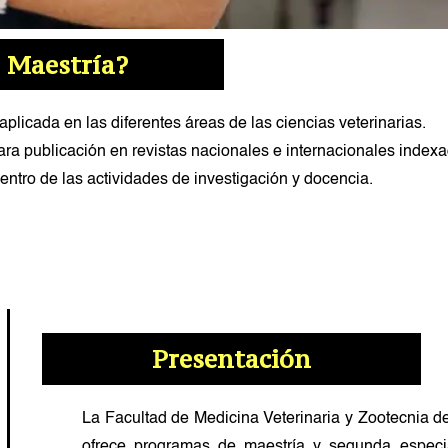
a Maestría?
plicada en las diferentes áreas de las ciencias veterinarias.
para publicación en revistas nacionales e internacionales indexa
ntro de las actividades de investigación y docencia.
ma
n
Presentación
La Facultad de Medicina Veterinaria y Zootecnia 
La información de este programa está sujeta a
CRÉDITOS
ofrece programas de maestría y segunda especia