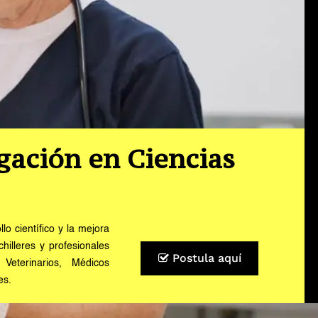
gación en Ciencias
o científico y la mejora
hilleres y profesionales
Postula aquí
Veterinarios, Médicos
es.