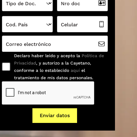
Tipo de Doc.
Nro doc
Cod. País
Celular
Correo electrónico
Declaro haber leído y acepto la
Política de
Privacidad
, y autorizo a la Cayetano,
conforme a lo establecido
aquí
el
tratamiento de mis datos personales.
Enviar datos