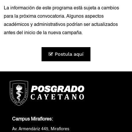
La información de este programa está sujeta a cambios
para la próxima convocatoria. Algunos aspectos
académicos y administrativos podrían ser actualizados
antes del inicio de la nueva campaña.
Postula aquí
Plan de Estudios de la Maestría
Coordinadora del Programa
Cronograma de Admisión
Asesora del Programa
(*) Cronograma de fechas sujeto a cambios.
SEMESTRE
ASIGNATURA
CRÉDITOS
Imelda Saldaña
imelda.saldana@upch.pe
Requisitos (*)
Desarrollo del Sistema
982199239
Nervioso, Factores
3
de Riesgo y de Protección
01.
Inscríbete a través de
Campus Miraflores:
La información de este programa está sujeta a cambios
Fundamentos Biológicos de
postula.upch.edu.pe
para la próxima convocatoria. Algunos aspectos
Av. Armendáriz 445, Miraflores
los Trastornos del
3