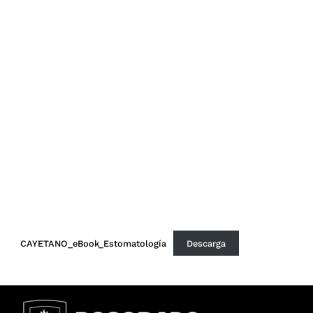
CAYETANO_eBook_Estomatología
Descarga