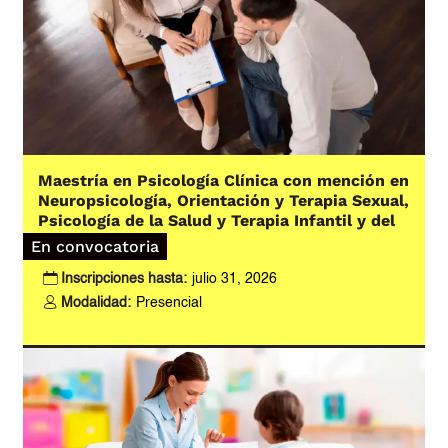
Maestría en Psicología Clínica con mención en
Neuropsicología, Orientación y Terapia Sexual,
Psicología de la Salud y Terapia Infantil y del
Adolescente
En convocatoria
Inscripciones hasta:
julio 31, 2026
Modalidad:
Presencial