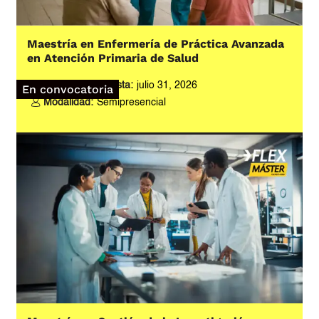
Maestría en Enfermería de Práctica Avanzada
en Atención Primaria de Salud
Inscripciones hasta:
julio 31, 2026
En convocatoria
Modalidad:
Semipresencial